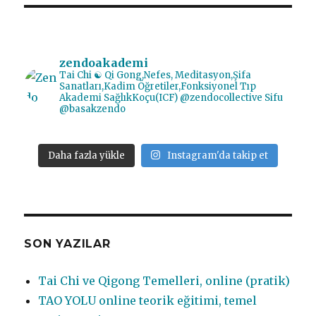
zendoakademi
Tai Chi ☯️ Qi Gong,Nefes, Meditasyon,Şifa
Sanatları,Kadim Öğretiler,Fonksiyonel Tıp
Akademi SağlıkKoçu(ICF) @zendocollective
Sifu
@basakzendo
Daha fazla yükle
Instagram'da takip et
SON YAZILAR
Tai Chi ve Qigong Temelleri, online (pratik)
TAO YOLU online teorik eğitimi, temel