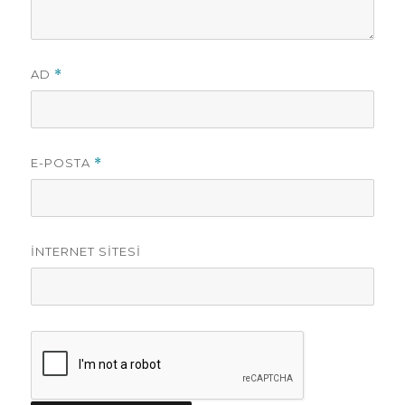
AD
*
E-POSTA
*
İNTERNET SITESI