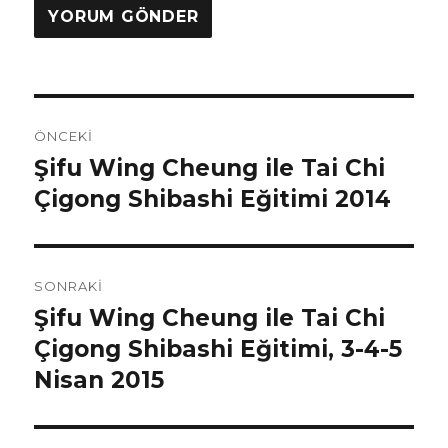
Yazı
ÖNCEKI
gezinmesi
Şifu Wing Cheung ile Tai Chi
Önceki
yazı:
Çigong Shibashi Eğitimi 2014
SONRAKI
Şifu Wing Cheung ile Tai Chi
Sonraki
yazı:
Çigong Shibashi Eğitimi, 3-4-5
Nisan 2015