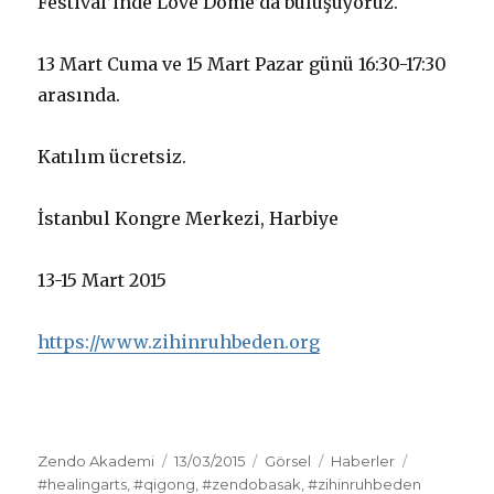
Festival’inde Love Dome’da buluşuyoruz.
13 Mart Cuma ve 15 Mart Pazar günü 16:30-17:30
arasında.
Katılım ücretsiz.
İstanbul Kongre Merkezi, Harbiye
13-15 Mart 2015
https://www.zihinruhbeden.org
Yazar
Yayın
Biçim
Kategoriler
Etiketler
Zendo Akademi
13/03/2015
Görsel
Haberler
tarihi
#healingarts
,
#qigong
,
#zendobasak
,
#zihinruhbeden