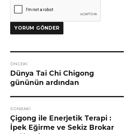
Yazı
ÖNCEKI
gezinmesi
Dünya Tai Chi Chigong
Önceki
yazı:
gününün ardından
SONRAKI
Çigong ile Enerjetik Terapi :
Sonraki
yazı:
İpek Eğirme ve Sekiz Brokar