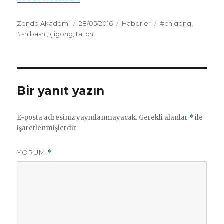
Yazar
Yayın
Kategoriler
Etiketler
Zendo Akademi
28/05/2016
Haberler
#chigong
,
tarihi
#shibashi
,
çigong
,
tai chi
Bir yanıt yazın
E-posta adresiniz yayınlanmayacak.
Gerekli alanlar
*
ile
işaretlenmişlerdir
YORUM
*