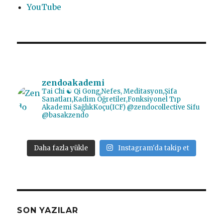
YouTube
zendoakademi
Tai Chi ☯️ Qi Gong,Nefes, Meditasyon,Şifa
Sanatları,Kadim Öğretiler,Fonksiyonel Tıp
Akademi SağlıkKoçu(ICF) @zendocollective
Sifu
@basakzendo
Daha fazla yükle
Instagram'da takip et
SON YAZILAR