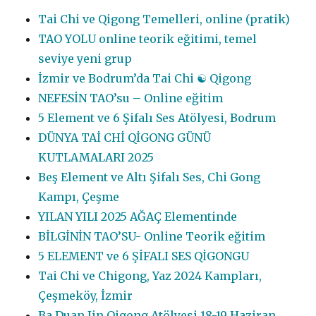
Tai Chi ve Qigong Temelleri, online (pratik)
TAO YOLU online teorik eğitimi, temel
seviye yeni grup
İzmir ve Bodrum’da Tai Chi ☯️ Qigong
NEFESİN TAO’su – Online eğitim
5 Element ve 6 Şifalı Ses Atölyesi, Bodrum
DÜNYA TAİ CHİ QİGONG GÜNÜ
KUTLAMALARI 2025
Beş Element ve Altı Şifalı Ses, Chi Gong
Kampı, Çeşme
YILAN YILI 2025 AĞAÇ Elementinde
BİLGİNİN TAO’SU- Online Teorik eğitim
5 ELEMENT ve 6 ŞİFALI SES QİGONGU
Tai Chi ve Chigong, Yaz 2024 Kampları,
Çeşmeköy, İzmir
Ba Duan Jin Qigong Atölyesi 18-19 Haziran