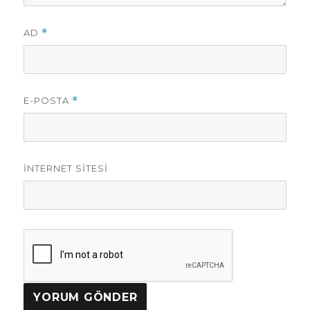
AD
*
E-POSTA
*
İNTERNET SITESI