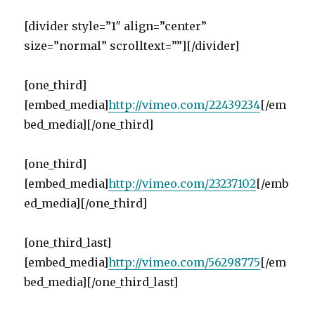
[divider style=”1″ align=”center”
size=”normal” scrolltext=””][/divider]
[one_third]
[embed_media]
http://vimeo.com/22439234
[/em
bed_media][/one_third]
[one_third]
[embed_media]
http://vimeo.com/23237102
[/emb
ed_media][/one_third]
[one_third_last]
[embed_media]
http://vimeo.com/56298775
[/em
bed_media][/one_third_last]