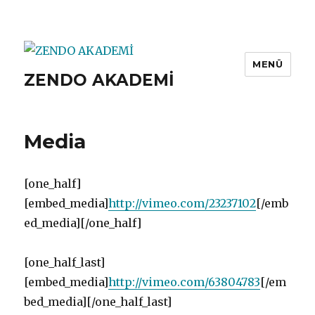
MENÜ
ZENDO AKADEMİ
Media
[one_half]
[embed_media]
http://vimeo.com/23237102
[/emb
ed_media][/one_half]
[one_half_last]
[embed_media]
http://vimeo.com/63804783
[/em
bed_media][/one_half_last]