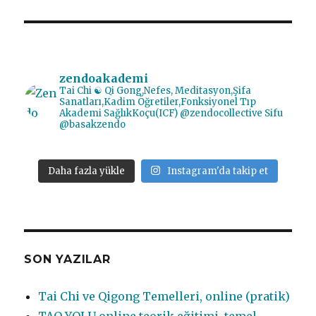
zendoakademi
Tai Chi ☯️ Qi Gong,Nefes, Meditasyon,Şifa
Sanatları,Kadim Öğretiler,Fonksiyonel Tıp
Akademi SağlıkKoçu(ICF) @zendocollective
Sifu
@basakzendo
Daha fazla yükle
Instagram'da takip et
SON YAZILAR
Tai Chi ve Qigong Temelleri, online (pratik)
TAO YOLU online teorik eğitimi, temel